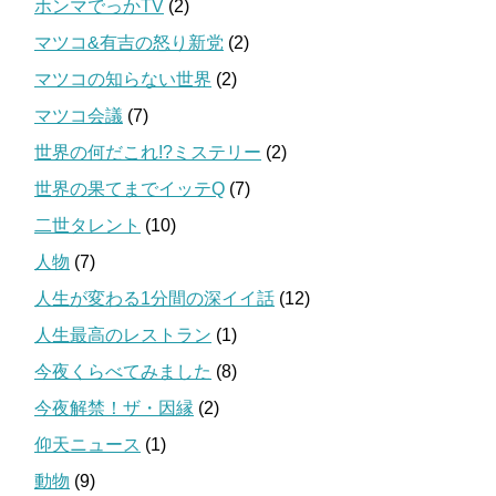
ホンマでっかTV
(2)
マツコ&有吉の怒り新党
(2)
マツコの知らない世界
(2)
マツコ会議
(7)
世界の何だこれ!?ミステリー
(2)
世界の果てまでイッテQ
(7)
二世タレント
(10)
人物
(7)
人生が変わる1分間の深イイ話
(12)
人生最高のレストラン
(1)
今夜くらべてみました
(8)
今夜解禁！ザ・因縁
(2)
仰天ニュース
(1)
動物
(9)