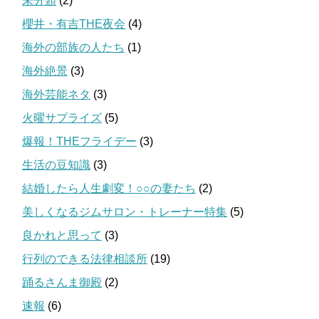
未分類
(2)
櫻井・有吉THE夜会
(4)
海外の部族の人たち
(1)
海外絶景
(3)
海外芸能ネタ
(3)
火曜サプライズ
(5)
爆報！THEフライデー
(3)
生活の豆知識
(3)
結婚したら人生劇変！○○の妻たち
(2)
美しくなるジムサロン・トレーナー特集
(5)
良かれと思って
(3)
行列のできる法律相談所
(19)
踊るさんま御殿
(2)
速報
(6)