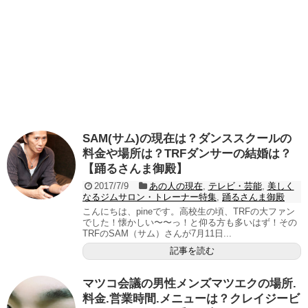
SAM(サム)の現在は？ダンススクールの
料金や場所は？TRFダンサーの結婚は？
【踊るさんま御殿】
2017/7/9
あの人の現在
,
テレビ・芸能
,
美しく
なるジムサロン・トレーナー特集
,
踊るさんま御殿
こんにちは、pineです。高校生の頃、TRFの大ファン
でした！懐かしい〜〜っ！と仰る方も多いはず！その
TRFのSAM（サム）さんが7月11日...
記事を読む
マツコ会議の男性メンズマツエクの場所.
料金.営業時間.メニューは？クレイジービ