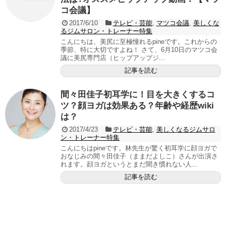
コ会議】
2017/6/10
テレビ・芸能
,
マツコ会議
,
美しくな
るジムサロン・トレーナー特集
こんにちは、美尻に至極憧れるpineです。これからの
季節、特に大切ですよね！ さて、6月10日のマツコ会
議に美尻専門店（ヒップアップジ...
記事を読む
間々田佳子初耳学に！目を大きくするコ
ツ？顔ヨガは効果ある？年齢や経歴wiki
は？
2017/4/23
テレビ・芸能
,
美しくなるジムサロ
ン・トレーナー特集
こんにちはpineです。林先生が驚く初耳学に顔ヨガで
おなじみの間々田佳子（ままだよしこ）さんが出演さ
れます。顔ヨガというとまだ聞き慣れない人...
記事を読む