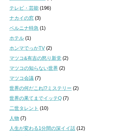
テレビ・芸能
(196)
ナカイの窓
(3)
ベルニナ特急
(1)
ホテル
(1)
ホンマでっかTV
(2)
マツコ&有吉の怒り新党
(2)
マツコの知らない世界
(2)
マツコ会議
(7)
世界の何だこれ!?ミステリー
(2)
世界の果てまでイッテQ
(7)
二世タレント
(10)
人物
(7)
人生が変わる1分間の深イイ話
(12)