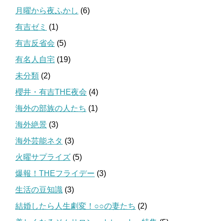
月曜から夜ふかし
(6)
有吉ゼミ
(1)
有吉反省会
(5)
有名人自宅
(19)
未分類
(2)
櫻井・有吉THE夜会
(4)
海外の部族の人たち
(1)
海外絶景
(3)
海外芸能ネタ
(3)
火曜サプライズ
(5)
爆報！THEフライデー
(3)
生活の豆知識
(3)
結婚したら人生劇変！○○の妻たち
(2)