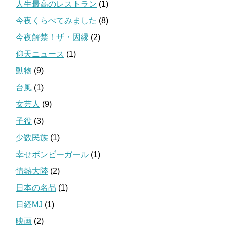
人生最高のレストラン
(1)
今夜くらべてみました
(8)
今夜解禁！ザ・因縁
(2)
仰天ニュース
(1)
動物
(9)
台風
(1)
女芸人
(9)
子役
(3)
少数民族
(1)
幸せボンビーガール
(1)
情熱大陸
(2)
日本の名品
(1)
日経MJ
(1)
映画
(2)