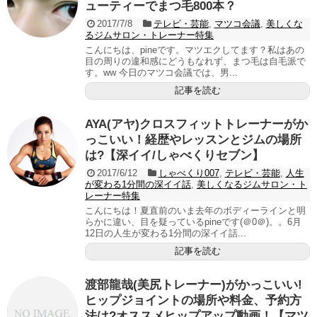
ューティーでまつ毛800本？
2017/7/8
テレビ・芸能
,
マツコ会議
,
美しくな
るジムサロン・トレーナー特集
こんにちは、pineです。マツエクしてます？私はあの
目の周りの違和感にどうもなれず、まつ毛は自毛派で
す。ww 今日のマツコ会議では、男...
記事を読む
AYA(アヤ)クロスフィットトレーナーがか
っこいい！経歴やレッスンとジムの場所
は?【深イイ/しゃべくりセブン】
2017/6/12
しゃべくり007
,
テレビ・芸能
,
人生
が変わる1分間の深イイ話
,
美しくなるジムサロン・ト
レーナー特集
こんにちは！夏直前のいま去年のボディーラインと明
らかに違い、目を疑っているpineです(＠0＠)。。6月
12日の人生が変わる1分間の深イイ話...
記事を読む
渡部龍哉(美尻トレーナー)がかっこいい!
ヒップジョイントの場所や料金、予約方
法は?オススメヒップアップ動画！【マツ