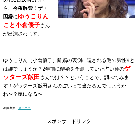
ら、
今夜解禁！ザ・
ゆうこりん
因縁
に
こと小倉優子
さん
が出演されます。
ゆうこりん（小倉優子）離婚の裏側に隠される謎の男性Xと
ゲ
は誰でしょうか？2年前に離婚を予測していた占い師の
ッターズ飯田
さんでは？？ということで、調べてみま
す！ゲッターズ飯田さんの占いって当たるんでしょうか
ね〜？気になる〜。
画像参照：
スポニチ
スポンサードリンク