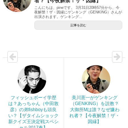
者？【今夜解禁！ザ・因縁】
こんにちは、pineです。 3月31日20時57分から、今
夜解禁！ザ・因縁にゲンキング（GENKING）さんが
出演されます。ゲンキング...
記事を読む
フィッシュボーイ学歴
美川憲一がゲンキング
は？あっちゃん（中田敦
（GENKING）を説教？
彦）の弟fishboyも頭良
大御所Mは誰？なぜ嫌わ
い？【ザタイムショック
れ者？【今夜解禁！ザ・
新クイズ王決定戦スペシ
因縁】
ャル2017春】