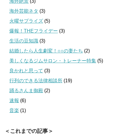
海外絶景
(3)
海外芸能ネタ
(3)
火曜サプライズ
(5)
爆報！THEフライデー
(3)
生活の豆知識
(3)
結婚したら人生劇変！○○の妻たち
(2)
美しくなるジムサロン・トレーナー特集
(5)
良かれと思って
(3)
行列のできる法律相談所
(19)
踊るさんま御殿
(2)
速報
(6)
音楽
(1)
＜これまでの記事＞