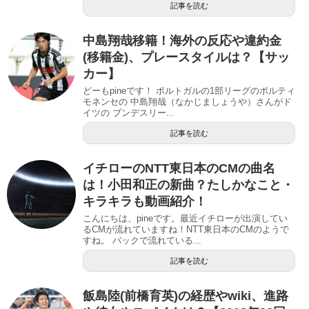
記事を読む
中島翔哉移籍！海外の反応や違約金
(移籍金)、プレースタイルは？【サッ
カー】
どーもpineです！ ポルトガルの1部リーグのポルティ
モネンセの 中島翔哉（なかじましょうや）さんがド
イツの ブンデスリー...
記事を読む
イチローのNTT東日本のCMの曲名
は！小田和正の新曲？たしかなこと・
キラキラも動画紹介！
こんにちは、pineです。最近イチローが出演してい
るCMが流れていますね！NTT東日本のCMのようで
すね。 バックで流れている...
記事を読む
飯島陸(前橋育英)の経歴やwiki、進路