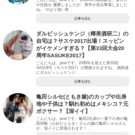
が往路を 優勝しましたが、青学が首位奪還しました
ね。 やはり強い青...
記事を読む
ダルビッシュケンジ（樽美酒研二）の
自宅は？サスケ2017出場！スッピン
がイケメンすぎる？【第33回大会20
周年SASUKE2017】
こんにちは、pineです。20周年を迎えた第33回
SASUKE（サスケ2017）が開催されますね。 挑戦者
にダルビッシュケンジ...
記事を読む
亀田シルセ(ともき嫁)のカップや出身
地や子供は？馴れ初めはメキシコ？元
ボクサー？【深イイ】
こんにちは、pineです。亀田3兄弟の一番下の弟の亀
田和毅（かめだともき）さんの嫁の亀田シルセさん
が、深イイに登場されます！ ...