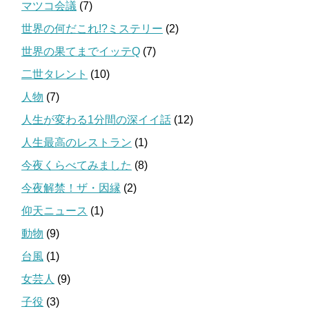
マツコ会議
(7)
世界の何だこれ!?ミステリー
(2)
世界の果てまでイッテQ
(7)
二世タレント
(10)
人物
(7)
人生が変わる1分間の深イイ話
(12)
人生最高のレストラン
(1)
今夜くらべてみました
(8)
今夜解禁！ザ・因縁
(2)
仰天ニュース
(1)
動物
(9)
台風
(1)
女芸人
(9)
子役
(3)