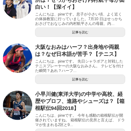
所は？せっかちおさげ内村航平母が面
白い！【深イイ】
こんにちは、pineです。息子が小さい頃、よく近く
の体操教室に行っていました。7月10 日はせっかち
おさげでおなじみの内村航平さんの母親、内...
記事を読む
大阪なおみはハーフ？出身地や両親
は？なぜ日本語が苦手？【テニス】
こんにちは、pineです。 先日シャラポアと対戦した
テニスプレーヤーの大阪なおみさん。 テレビを付け
た瞬間？あれ？ハーフ...
記事を読む
小早川健(東洋大学)の中学や高校、経
歴やプロフ、進路やシューズは？【箱
根駅伝94回2018】
こんにちは、pineです。 今年も感動の箱根駅伝が開
催されていますね。 箱根駅伝の見所と言えば、 ドラ
マが生まれる2区と9...