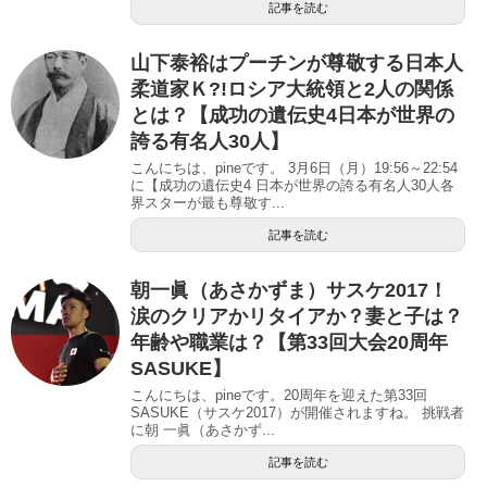
記事を読む
山下泰裕はプーチンが尊敬する日本人
柔道家Ｋ?!ロシア大統領と2人の関係
とは？【成功の遺伝史4日本が世界の
誇る有名人30人】
こんにちは、pineです。 3月6日（月）19:56～22:54
に【成功の遺伝史4 日本が世界の誇る有名人30人各
界スターが最も尊敬す...
記事を読む
朝一眞（あさかずま）サスケ2017！
涙のクリアかリタイアか？妻と子は？
年齢や職業は？【第33回大会20周年
SASUKE】
こんにちは、pineです。20周年を迎えた第33回
SASUKE（サスケ2017）が開催されますね。 挑戦者
に朝 一眞（あさかず...
記事を読む