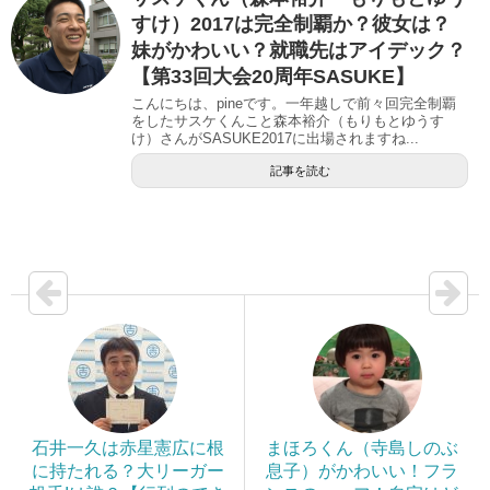
すけ）2017は完全制覇か？彼女は？
妹がかわいい？就職先はアイデック？
【第33回大会20周年SASUKE】
こんにちは、pineです。一年越しで前々回完全制覇
をしたサスケくんこと森本裕介（もりもとゆうす
け）さんがSASUKE2017に出場されますね...
記事を読む
石井一久は赤星憲広に根
まほろくん（寺島しのぶ
に持たれる？大リーガー
息子）がかわいい！フラ