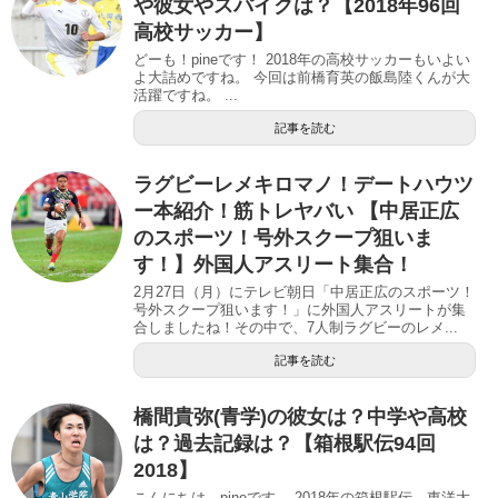
や彼女やスパイクは？【2018年96回
高校サッカー】
どーも！pineです！ 2018年の高校サッカーもいよい
よ大詰めですね。 今回は前橋育英の飯島陸くんが大
活躍ですね。 ...
記事を読む
ラグビーレメキロマノ！デートハウツ
ー本紹介！筋トレヤバい 【中居正広
のスポーツ！号外スクープ狙いま
す！】外国人アスリート集合！
2月27日（月）にテレビ朝日「中居正広のスポーツ！
号外スクープ狙います！」に外国人アスリートが集
合しましたね！その中で、7人制ラグビーのレメ...
記事を読む
橋間貴弥(青学)の彼女は？中学や高校
は？過去記録は？【箱根駅伝94回
2018】
こんにちは、pineです。 2018年の箱根駅伝。東洋大