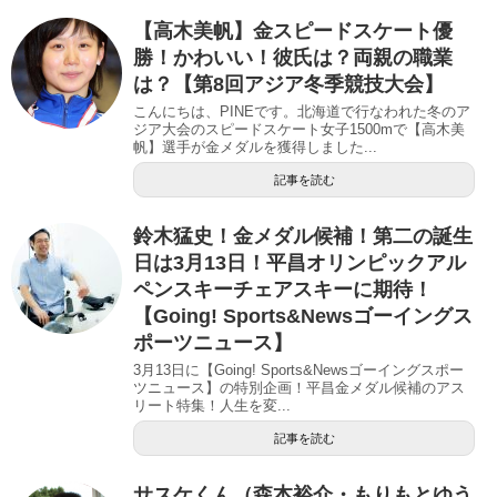
【高木美帆】金スピードスケート優
勝！かわいい！彼氏は？両親の職業
は？【第8回アジア冬季競技大会】
こんにちは、PINEです。北海道で行なわれた冬のア
ジア大会のスピードスケート女子1500mで【高木美
帆】選手が金メダルを獲得しました...
記事を読む
鈴木猛史！金メダル候補！第二の誕生
日は3月13日！平昌オリンピックアル
ペンスキーチェアスキーに期待！
【Going! Sports&Newsゴーイングス
ポーツニュース】
3月13日に【Going! Sports&Newsゴーイングスポー
ツニュース】の特別企画！平昌金メダル候補のアス
リート特集！人生を変...
記事を読む
サスケくん（森本裕介・もりもとゆう