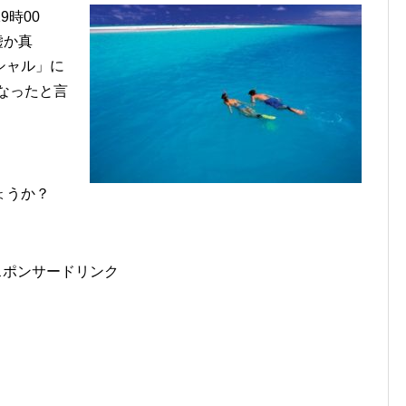
9時00
嘘か真
シャル」に
なったと言
ょうか？
スポンサードリンク