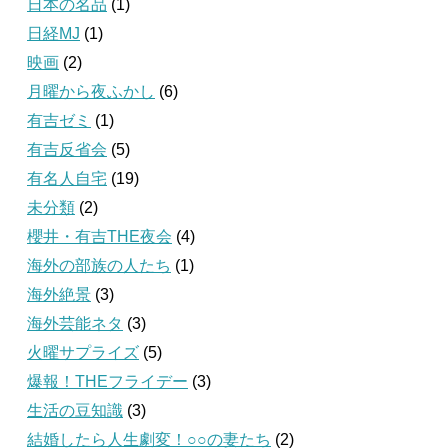
日本の名品
(1)
日経MJ
(1)
映画
(2)
月曜から夜ふかし
(6)
有吉ゼミ
(1)
有吉反省会
(5)
有名人自宅
(19)
未分類
(2)
櫻井・有吉THE夜会
(4)
海外の部族の人たち
(1)
海外絶景
(3)
海外芸能ネタ
(3)
火曜サプライズ
(5)
爆報！THEフライデー
(3)
生活の豆知識
(3)
結婚したら人生劇変！○○の妻たち
(2)