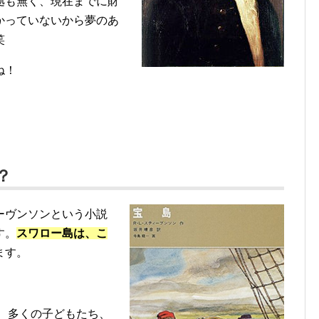
拠も無く、現在までに財
かっていないから夢のあ
笑
ね！
？
ーヴンソンという小説
す。
スワロー島は、こ
ます。
来、多くの子どもたち、