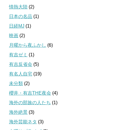
情熱大陸
(2)
日本の名品
(1)
日経MJ
(1)
映画
(2)
月曜から夜ふかし
(6)
有吉ゼミ
(1)
有吉反省会
(5)
有名人自宅
(19)
未分類
(2)
櫻井・有吉THE夜会
(4)
海外の部族の人たち
(1)
海外絶景
(3)
海外芸能ネタ
(3)