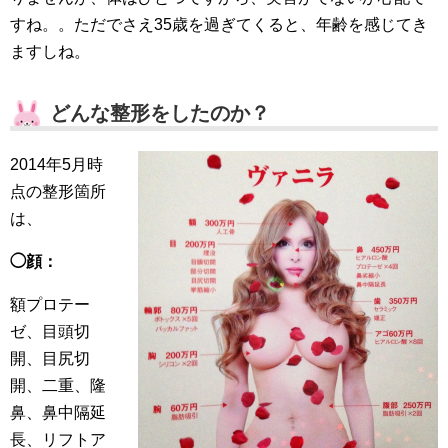
すね。。ただでさえ35歳を過ぎてくると、年齢を感じてき
ますしね。
どんな整形をしたのか？
2014年5月時
点の整形箇所
は、
◯顔：
額プロテー
ゼ、目頭切
開、目尻切
開、二重、隆
鼻、鼻中隔延
長、リフトア