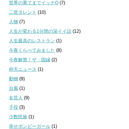
世界の果てまでイッテQ
(7)
二世タレント
(10)
人物
(7)
人生が変わる1分間の深イイ話
(12)
人生最高のレストラン
(1)
今夜くらべてみました
(8)
今夜解禁！ザ・因縁
(2)
仰天ニュース
(1)
動物
(9)
台風
(1)
女芸人
(9)
子役
(3)
少数民族
(1)
幸せボンビーガール
(1)