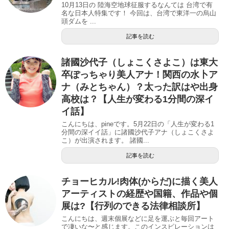
10月13日の 陸海空地球征服するなんては 台湾で有
名な日本人特集です！ 今回は、台湾で東洋一の烏山
頭ダムを ...
記事を読む
諸國沙代子（しょこくさよこ）は東大
卒ぽっちゃり美人アナ！関西の水卜ア
ナ（みとちゃん）？太った訳はや出身
高校は？【人生が変わる1分間の深イ
イ話】
こんにちは、pineです。5月22日の「人生が変わる1
分間の深イイ話」に諸國沙代子アナ（しょこくさよ
こ）が出演されます。 諸國...
記事を読む
チョーヒカル!肉体(からだ)に描く美人
アーティストの経歴や国籍、作品や個
展は?【行列のできる法律相談所】
こんにちは、週末個展などに足を運ぶと毎回アート
で凄いな〜と感じます。このインスピレーションは