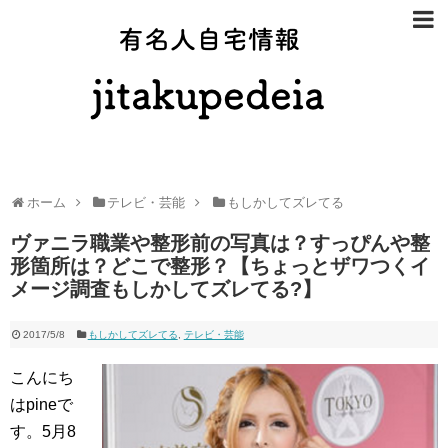
有名人自宅
ホーム
テレビ・芸能
もしかしてズレてる
ヴァニラ職業や整形前の写真は？すっぴんや整
形箇所は？どこで整形？【ちょっとザワつくイ
メージ調査もしかしてズレてる?】
2017/5/8
もしかしてズレてる
,
テレビ・芸能
こんにち
はpineで
す。5月8