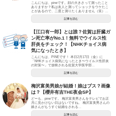
こんにちは、pineです。顔の大きさって測ったこと
ありますか？私は友人と測ってショックをウケたこ
とがあるので、二度と測りたくありません（笑）...
記事を読む
【江口有一郎】とは誰？佐賀は肝臓ガ
ン死亡率がNo.1！無料でウイルス性
肝炎をチェック！【NHKチョイス病
気になったとき】
こんにちは、PINEです！ 本日2月17日（金）に
「NHKチョイス病気になったとき〜ウイルス性肝炎
の対策〜」で放映される佐賀大学医学部...
記事を読む
梅沢富美男娘が結婚！娘はブス？画像
は？【櫻井有吉THE夜会SP】
どーも、pineです。 梅沢富美男さんをテレビでお正
月に見かけない日はないですね。 梅沢富美男さんの
娘さんがもうすぐ結婚をされる...
記事を読む