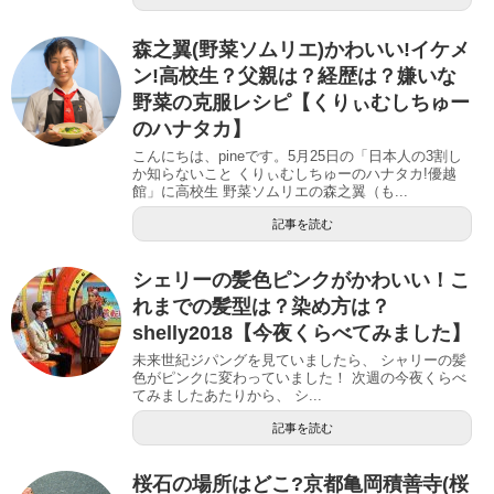
森之翼(野菜ソムリエ)かわいい!イケメ
ン!高校生？父親は？経歴は？嫌いな
野菜の克服レシピ【くりぃむしちゅー
のハナタカ】
こんにちは、pineです。5月25日の「日本人の3割し
か知らないこと くりぃむしちゅーのハナタカ!優越
館」に高校生 野菜ソムリエの森之翼（も...
記事を読む
シェリーの髪色ピンクがかわいい！こ
れまでの髪型は？染め方は？
shelly2018【今夜くらべてみました】
未来世紀ジパングを見ていましたら、 シャリーの髪
色がピンクに変わっていました！ 次週の今夜くらべ
てみましたあたりから、 シ...
記事を読む
桜石の場所はどこ?京都亀岡積善寺(桜