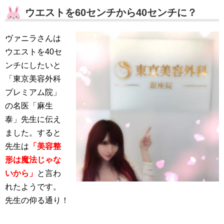
ウエストを60センチから40センチに？
ヴァニラさんは
ウエストを40セ
ンチにしたいと
「東京美容外科
プレミアム院」
の名医「麻生
泰」先生に伝え
ました。すると
先生は
「美容整
形は魔法じゃな
いから」
と言わ
れたようです。
先生の仰る通り！