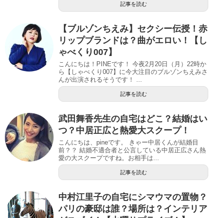
記事を読む
【ブルゾンちえみ】セクシー伝授！赤
リップブランドは？曲がエロい！【し
ゃべくり007】
こんにちは！PINEです！ 今夜2月20日（月）22時か
ら【しゃべくり007】に今大注目のブルゾンちえみさ
んが出演されるそうです！ ...
記事を読む
武田舞香先生の自宅はどこ？結婚はい
つ？中居正広と熱愛大スクープ！
こんにちは、pineです。 きゃー中居くんが結婚目
前？？ 結婚不適合者と公言している中居正広さん熱
愛の大スクープですね。お相手は...
記事を読む
中村江里子の自宅にシマウマの置物？
パリの豪邸は誰？場所は？インテリア