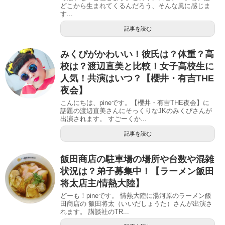
どこから生まれてくるんだろう、そんな風に感じま
す...
記事を読む
みくぴがかわいい！彼氏は？体重？高
校は？渡辺直美と比較！女子高校生に
人気！共演はいつ？【櫻井・有吉THE
夜会】
こんにちは、pineです。【櫻井・有吉THE夜会】に
話題の渡辺直美さんにそっくりなJKのみくぴさんが
出演されます。 すごーくか...
記事を読む
飯田商店の駐車場の場所や台数や混雑
状況は？弟子募集中！【ラーメン飯田
将太店主/情熱大陸】
どーも！pineです。 情熱大陸に湯河原のラーメン飯
田商店の 飯田将太（いいだしょうた）さんが出演さ
れます。 講談社のTR...