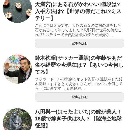
天満宮)にある石がかわいい!値段は?
入手方法は?【世界の何だこれ!?ミス
テリー】
こんにちはpineです。天然の石なのに桜の形をした
石があるって知ってました？6月7日の世界の何だこ
れ!?ミステリーで天然記念物の桜石が紹介さ...
記事を読む
鈴木徳昭(サッカー通訳)の年齢やあだ
名や経歴や今現在は？【あいつ今何し
てる】
サッカードーハの悲劇でオフト監督の 通訳をした鈴
木徳昭（すずきとくあき）さんが 「あいつ今何して
る」に出演です！ 石原良純...
記事を読む
八田與一(はったよいち)の嫁が美人！
16歳で嫁ぎ子供は8人？【陸海空地球
征服】