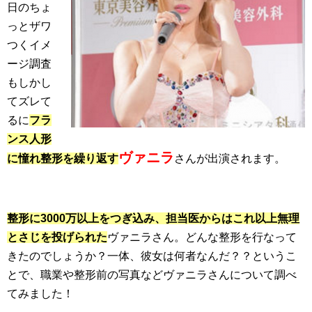
日のちょ
っとザワ
つくイメ
ージ調査
もしかし
てズレて
るに
フラ
ンス人形
ヴァニラ
に憧れ整形を繰り返す
さんが出演されます。
整形に3000万以上をつぎ込み、担当医からはこれ以上無理
とさじを投げられた
ヴァニラさん。どんな整形を行なって
きたのでしょうか？一体、彼女は何者なんだ？？というこ
とで、職業や整形前の写真などヴァニラさんについて調べ
てみました！