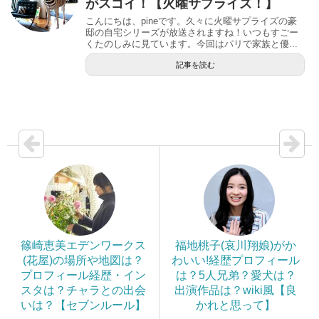
がスゴイ！【火曜サプライズ！】
こんにちは、pineです。久々に火曜サプライズの豪
邸の自宅シリーズが放送されますね！いつもすごー
くたのしみに見ています。今回はパリで家族と優...
記事を読む
篠崎恵美エデンワークス
福地桃子(哀川翔娘)がか
(花屋)の場所や地図は？
わいい!経歴プロフィール
プロフィール経歴・イン
は？5人兄弟？愛犬は？
スタは？チャラとの出会
出演作品は？wiki風【良
いは？【セブンルール】
かれと思って】