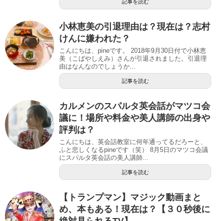
記事を読む
小林恵美の引退理由は？現在は？志村
けんに嫌われた？
こんにちは、pineです。 2018年9月30日付で小林恵
美（こばやしえみ）さんが引退されました。引退理
由はなんなのでしょうか...
記事を読む
カルメンのスパルタ英会話がマツコ会
議に！場所や料金や美人講師の出身や
評判は？
こんにちは、英会話教室に何年通ってるだろーと、
ふと悲しくなるpineです（笑） 8月5日のマツコ会議
にスパルタ英会話の美人講師...
記事を読む
【トランプマン】マジック動画まと
め、本もある！現在は？【３０秒後に
絶対見られるTV】