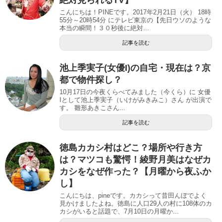
こんにちは！PINEです。2017年2月21日（火） 18時
55分～20時54分 にテレビ東京の【先日ウソのような
本当の瞬間！３０秒後に絶対...
記事を読む
池上季実子(女優I)の自宅・現在は？京
都で物件探し？
10月17日の今夜くらべてみました（今くら）に 女優
Iとして池上季実子（いけがみきみこ）さん が出演で
す。 雛形あきこさん...
記事を読む
徳島カカシ村はどこ？場所や行き方
は？マツコも驚愕！綾野月美はなぜカ
カシをなぜ作った？【月曜から夜ふか
し】
こんにちは、pineです。カカシって昔田んぼでよく
見かけましたよね。徳島に人口29人の村に108体のカ
カシがいると話題で、7月10日の月曜か...