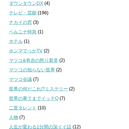
ダウンタウンDX
(4)
テレビ・芸能
(196)
ナカイの窓
(3)
ベルニナ特急
(1)
ホテル
(1)
ホンマでっかTV
(2)
マツコ&有吉の怒り新党
(2)
マツコの知らない世界
(2)
マツコ会議
(7)
世界の何だこれ!?ミステリー
(2)
世界の果てまでイッテQ
(7)
二世タレント
(10)
人物
(7)
人生が変わる1分間の深イイ話
(12)