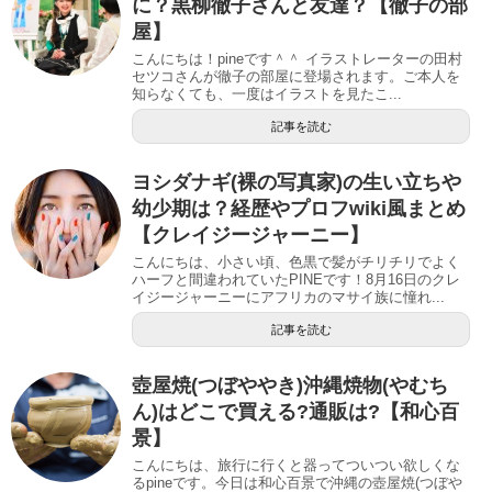
に？黒柳徹子さんと友達？【徹子の部
屋】
こんにちは！pineです＾＾ イラストレーターの田村
セツコさんが徹子の部屋に登場されます。ご本人を
知らなくても、一度はイラストを見たこ...
記事を読む
ヨシダナギ(裸の写真家)の生い立ちや
幼少期は？経歴やプロフwiki風まとめ
【クレイジージャーニー】
こんにちは、小さい頃、色黒で髪がチリチリでよく
ハーフと間違われていたPINEです！8月16日のクレ
イジージャーニーにアフリカのマサイ族に憧れ...
記事を読む
壺屋焼(つぼややき)沖縄焼物(やむち
ん)はどこで買える?通販は?【和心百
景】
こんにちは、旅行に行くと器ってついつい欲しくな
るpineです。今日は和心百景で沖縄の壺屋焼(つぼや