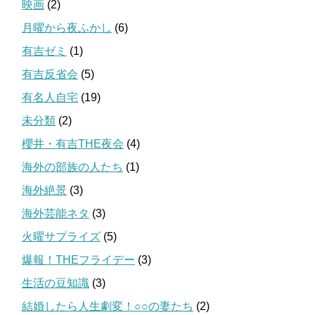
映画
(2)
月曜から夜ふかし
(6)
有吉ゼミ
(1)
有吉反省会
(5)
有名人自宅
(19)
未分類
(2)
櫻井・有吉THE夜会
(4)
海外の部族の人たち
(1)
海外絶景
(3)
海外芸能ネタ
(3)
火曜サプライズ
(5)
爆報！THEフライデー
(3)
生活の豆知識
(3)
結婚したら人生劇変！○○の妻たち
(2)