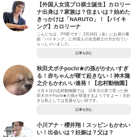
【外国人女流プロ棋士誕生】カロリー
ナ出身は？家族は？住まいは？始めた
きっかけは「NARUTO」！【バイキ
ング】カロリーナ
こんにちは、PINEです！ 2月24日（金）にお昼の番
組「バイキング」に外国人の女流棋士の方が出てい
らっしゃいました。 ...
記事を読む
秋田犬ポチpochi★の孫がかわいすぎ
る！赤ちゃんが寝て起きない！神木隆
之介もかわいい連発！【志村動物園】
３月４日の志村動物園では、日本犬の里で育った秋
田犬ポチPochi★の孫が登場するようですよ〜！犬好
きな私としては見逃せない回です。 ...
記事を読む
小川アナ・櫻井翔！スッピンもかわい
い！出会いは？妊娠は？父は？