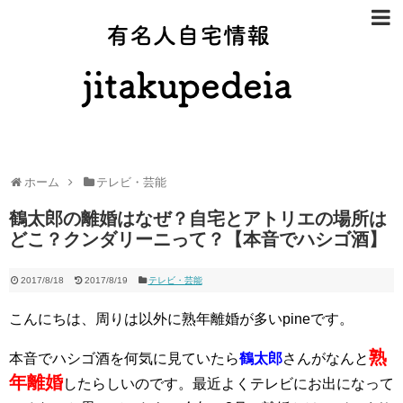
有名人自宅
ホーム
テレビ・芸能
鶴太郎の離婚はなぜ？自宅とアトリエの場所は
どこ？クンダリーニって？【本音でハシゴ酒】
2017/8/18
2017/8/19
テレビ・芸能
こんにちは、周りは以外に熟年離婚が多いpineです。
熟
本音でハシゴ酒を何気に見ていたら
鶴太郎
さんがなんと
年離婚
したらしいのです。最近よくテレビにお出になって