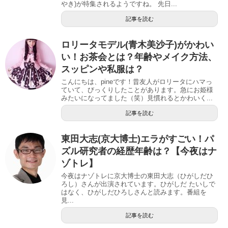
やき)が特集されるようですね。 先日...
記事を読む
ロリータモデル(青木美沙子)がかわい
い！お茶会とは？年齢やメイク方法、
スッピンや私服は？
こんにちは、pineです！昔友人がロリータにハマっ
ていて、びっくりしたことがあります。急にお姫様
みたいになってました（笑）見慣れるとかわいく...
記事を読む
東田大志(京大博士)エラがすごい！パ
ズル研究者の経歴年齢は？【今夜はナ
ゾトレ】
今夜はナゾトレに京大博士の東田大志（ひがしだひ
ろし）さんが出演されています。ひがしだ たいしで
はなく、ひがしだひろしさんと読みます。番組を
見...
記事を読む