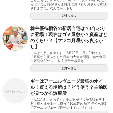
こんにちは、pineです。 3月14日（火）19時56分か
らはじまる踊る!さんま御殿におりもりおさんが出演
されますね。なんでも、おり...
記事を読む
株主優待桐谷の新居自宅は？1年ぶり
に登場！現在はゴミ屋敷か？資産はど
のくらい？【マツコ月曜から夜ふか
し】
こんばんわ、pineです。 3月20日（月）21時から
「月曜から夜ふかし〜日本の大大大問題！春の全国
一斉調査SP〜」に株主優待の桐谷さ...
記事を読む
ギーはアーユルヴェーダ最強のオイ
ル！買える場所は？どう使う？主治医
が見つかる診療所
こんばんわ、pineです。主治医が見つかる診療所Ｓ
Ｐ【糖と油を上手に摂って10歳若返る(秘)テク公開】
でアーユルヴェーダ最強のオイル（油）は...