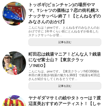
トッポギ(ピョンチャン)の場所やマ
マ、Tシャツの価格は？恋の街札幌ス
ナックサッペレ終了！【とんねるずの
みなさんのおかげ】
こんにちは！pineです。 とんねるずのみなさんのお
かげですに 1年半くらい前にとんねるずが命名した
スナックサッペレが登...
記事を読む
町田忍は銭湯マニア！どんな人？銭湯
になぜ富士山？【東京クラッ
ソ!NEO】
こんにちは、pineです。【東京クラッソ!NEO関根&
本田の東京散歩!銭湯の魅力を満喫】で銭湯を町田忍
さんが紹介をしてくれるそうです...
記事を読む
ヤナギダマサミの絵やタトゥーは？渡
辺直美おすすめアーティスト！【しゃ