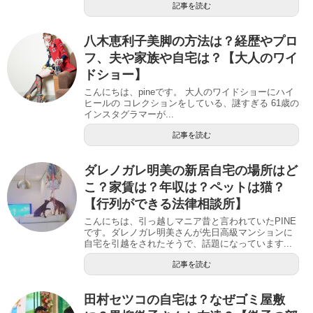
記事を読む
八木恵利子美脚の方法は？経歴やプロ
フ、夫や家族や自宅は？【大人のワイ
ドショー】
こんにちは、pineです。 大人のワイドショーにハイ
ヒールの コレクションをしている、謎すぎる 61歳の
インスタグラマーが...
記事を読む
ダレノガレ明美の新居自宅の場所はど
こ？家賃は？年収は？ペットは猫？
【行列ができる法律相談所】
こんにちは、引っ越しマニア昔と言われていたPINE
です。ダレノガレ明美さんが先日高級マンションに
自宅を引越をされたそうで、話題になっています...
記事を読む
田村セツコの自宅は？なぜゴミ屋敷