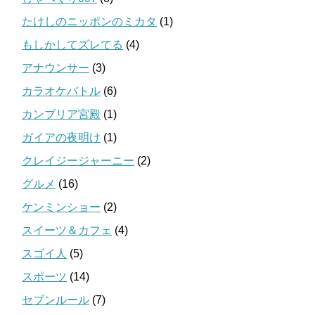
たけしのニッポンのミカタ
(1)
もしかしてズレてる
(4)
アナウンサー
(3)
カラオケバトル
(6)
カンブリア宮殿
(1)
ガイアの夜明け
(1)
クレイジージャーニー
(2)
グルメ
(16)
ケンミンショー
(2)
スイーツ＆カフェ
(4)
スゴイ人
(5)
スポーツ
(14)
セブンルール
(7)