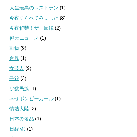
人生最高のレストラン
(1)
今夜くらべてみました
(8)
今夜解禁！ザ・因縁
(2)
仰天ニュース
(1)
動物
(9)
台風
(1)
女芸人
(9)
子役
(3)
少数民族
(1)
幸せボンビーガール
(1)
情熱大陸
(2)
日本の名品
(1)
日経MJ
(1)