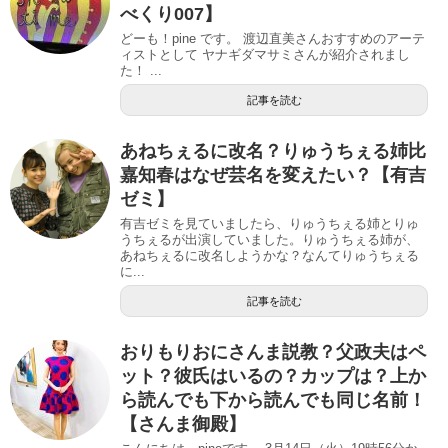
べくり007】
どーも！pine です。 渡辺直美さんおすすめのアーテ
ィストとして ヤナギダマサミさんが紹介されまし
た！ ...
記事を読む
あねちぇるに改名？りゅうちぇる姉比
嘉知春はなぜ芸名を変えたい？【有吉
ゼミ】
有吉ゼミを見ていましたら、りゅうちぇる姉とりゅ
うちぇるが出演していました。りゅうちぇる姉が、
あねちぇるに改名しようかな？なんてりゅうちぇる
に...
記事を読む
おりもりおにさんま説教？父政夫はペ
ット？彼氏はいるの？カップは？上か
ら読んでも下から読んでも同じ名前！
【さんま御殿】