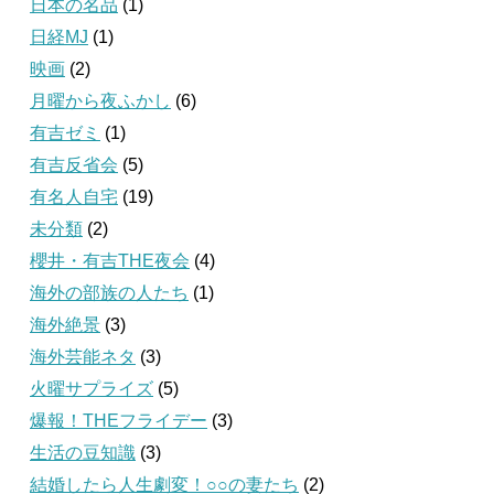
日本の名品
(1)
日経MJ
(1)
映画
(2)
月曜から夜ふかし
(6)
有吉ゼミ
(1)
有吉反省会
(5)
有名人自宅
(19)
未分類
(2)
櫻井・有吉THE夜会
(4)
海外の部族の人たち
(1)
海外絶景
(3)
海外芸能ネタ
(3)
火曜サプライズ
(5)
爆報！THEフライデー
(3)
生活の豆知識
(3)
結婚したら人生劇変！○○の妻たち
(2)