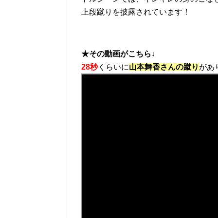
上段蹴りを披露されています！
★その動画がこちら↓
28秒
くらいに
山本舞香さんの蹴り
があ