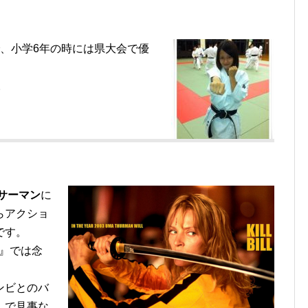
、小学6年の時には県大会で優
。
サーマン
に
らアクショ
です。
ド』では念
ンビとのバ
しで見事な