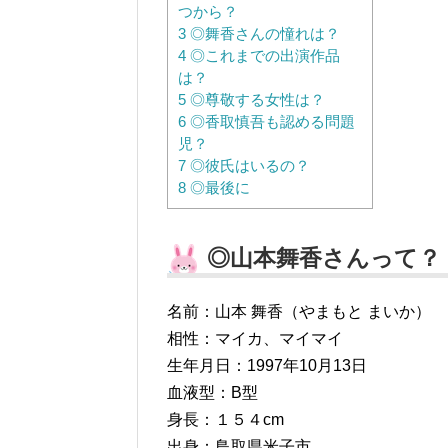
つから？
3
◎舞香さんの憧れは？
4
◎これまでの出演作品
は？
5
◎尊敬する女性は？
6
◎香取慎吾も認める問題
児？
7
◎彼氏はいるの？
8
◎最後に
◎山本舞香さんって？
名前：山本 舞香（やまもと まいか）
相性：マイカ、マイマイ
生年月日：1997年10月13日
血液型：B型
身長：１５４cm
出身：鳥取県米子市