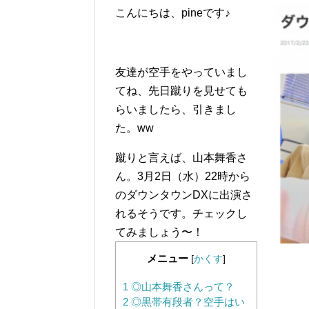
こんにちは、pineです♪
友達が空手をやっていまし
てね、先日蹴りを見せても
らいましたら、引きまし
た。ww
蹴りと言えば、山本舞香さ
ん。3月2日（水）22時から
のダウンタウンDXに出演さ
れるそうです。チェックし
てみましょう〜！
メニュー
[
かくす
]
1
◎山本舞香さんって？
2
◎黒帯有段者？空手はい