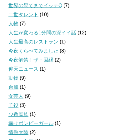
世界の果てまでイッテQ
(7)
二世タレント
(10)
人物
(7)
人生が変わる1分間の深イイ話
(12)
人生最高のレストラン
(1)
今夜くらべてみました
(8)
今夜解禁！ザ・因縁
(2)
仰天ニュース
(1)
動物
(9)
台風
(1)
女芸人
(9)
子役
(3)
少数民族
(1)
幸せボンビーガール
(1)
情熱大陸
(2)