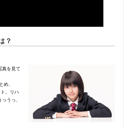
は？
写真を見て
つとめ、
ート。リハ
うっうっ、