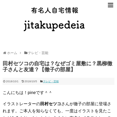
有名人自宅
ホーム
テレビ・芸能
田村セツコの自宅は？なぜゴミ屋敷に？黒柳徹
子さんと友達？【徹子の部屋】
2018/10/1
2018/10/5
テレビ・芸能
こんにちは！pineです＾＾
イラストレーターの
田村セツコ
さんが徹子の部屋に登場さ
れます。ご本人を知らなくても、一度はイラストを見たこ