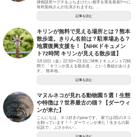
律相談所〜グチをぶちまけたい相手を実名発表!!〜に
有村架純さんが出演されますね。...
記事を読む
キリンが無料で見える場所とは？熊本
散歩道。きりん名前は？駐車場ある？
地震復興支援を！【NHKドキュメン
ト72時間 キリンが見える散歩道】
3月10日（金）22:50〜23:15にNHKドキュメント72時
間で 「キリンが見える散歩道」 という番組がありま
す。 熊本地...
記事を読む
マヌルネコが見れる動物園５選！生態
や特徴は？世界最古の猫？【ダーウィ
ンが来た】
こんにちは、ネコ好きのpineです。 家では2匹のネコ
を飼っています＾＾ ダーウィンが来た！生きもの新
伝説で、 ぶさかわい...
記事を読む