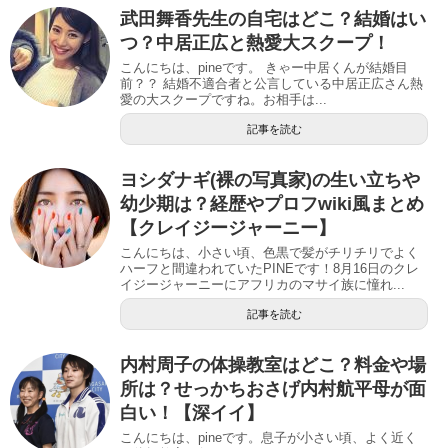
武田舞香先生の自宅はどこ？結婚はい
つ？中居正広と熱愛大スクープ！
こんにちは、pineです。 きゃー中居くんが結婚目
前？？ 結婚不適合者と公言している中居正広さん熱
愛の大スクープですね。お相手は...
記事を読む
ヨシダナギ(裸の写真家)の生い立ちや
幼少期は？経歴やプロフwiki風まとめ
【クレイジージャーニー】
こんにちは、小さい頃、色黒で髪がチリチリでよく
ハーフと間違われていたPINEです！8月16日のクレ
イジージャーニーにアフリカのマサイ族に憧れ...
記事を読む
内村周子の体操教室はどこ？料金や場
所は？せっかちおさげ内村航平母が面
白い！【深イイ】
こんにちは、pineです。息子が小さい頃、よく近く