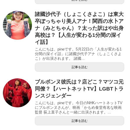
諸國沙代子（しょこくさよこ）は東大
卒ぽっちゃり美人アナ！関西の水卜ア
ナ（みとちゃん）？太った訳はや出身
高校は？【人生が変わる1分間の深イ
イ話】
こんにちは、pineです。5月22日の「人生が変わる1
分間の深イイ話」に諸國沙代子アナ（しょこくさよ
こ）が出演されます。 諸國...
記事を読む
ブルボンヌ彼氏は？店どこ？マツコ元
同僚？【ハートネットTV】LGBTトラ
ンスジェンダー
こんにちは、pineです。今日のNHKハートネットTV
にブルボンヌさんが、映画「かもめ食堂有名な映画
監督 荻上直子さんと一緒に出演されます。...
記事を読む