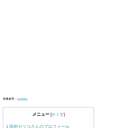
画像参照：
yumeko
メニュー
[
かくす
]
1
田村セツコさんのプロフィール