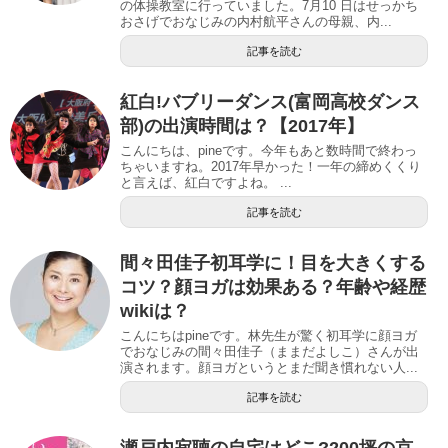
の体操教室に行っていました。7月10 日はせっかち
おさげでおなじみの内村航平さんの母親、内...
記事を読む
紅白!バブリーダンス(富岡高校ダンス
部)の出演時間は？【2017年】
こんにちは、pineです。今年もあと数時間で終わっ
ちゃいますね。2017年早かった！一年の締めくくり
と言えば、紅白ですよね。 ...
記事を読む
間々田佳子初耳学に！目を大きくする
コツ？顔ヨガは効果ある？年齢や経歴
wikiは？
こんにちはpineです。林先生が驚く初耳学に顔ヨガ
でおなじみの間々田佳子（ままだよしこ）さんが出
演されます。顔ヨガというとまだ聞き慣れない人...
記事を読む