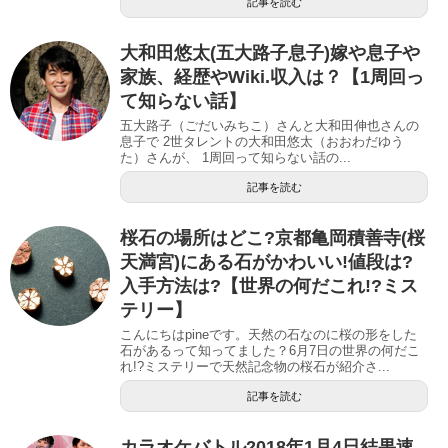
記事を読む
大和田悠太(五大路子息子)嫁や息子や
家族、経歴やWiki.収入は？【1周回っ
て知らない話】
五大路子（ごだいみちこ）さんと大和田伸也さんの
息子で 2世タレントの大和田悠太（おおわだゆう
た）さんが、 1周回って知らない話の...
記事を読む
桜石の場所はどこ?京都亀岡積善寺(桜
天満宮)にある石がかわいい!値段は?
入手方法は?【世界の何だこれ!?ミス
テリー】
こんにちはpineです。天然の石なのに桜の形をした
石があるって知ってました？6月7日の世界の何だこ
れ!?ミステリーで天然記念物の桜石が紹介さ...
記事を読む
カラオケバトル2018年1月4日結果速