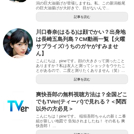
潟の巨大油揚げが登場しますね。私、この新潟栃尾
の巨大油揚げが大好きで、目がないんで...
記事を読む
川口春奈(はるる)は顔でかい？出身地
は長崎五島列島？CM動画一覧【火曜
サプライズ/うちのガヤがすみませ
ん】
こんにちは、pineです。顔の大きさって測ったこと
ありますか？私は友人と測ってショックをウケたこ
とがあるので、二度と測りたくありません（笑）...
記事を読む
爽快吾郎の無料視聴方法は？全国どこ
でもTVer(ティーバ)で見れる？＜関西
以外の方必見＞
こんにちは！pineです。 稲垣吾郎ちゃんの新ミニ番
組が新しい地図で 告知されましたね！ その名も 爽
快吾郎！ ...