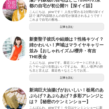
瀬戸内寂聴の自宅はどこ?200坪の京
都の自宅が初公開?!【深イイ話】
こんにちは、pineです！ 人生が変わる1分間の深イイ
話で 瀬戸内寂聴さんの自宅が放送されるようです！
これまで自宅の敷地...
記事を読む
新妻聖子彼氏や結婚は？性格キツイ？
姉かわいい！声域はマライヤキャリー
並み【おしゃれイズム/櫻井・有吉
THE夜会
こんにちは、pineです。最近コンサートに行きまし
た？やっぱり生歌はいいですよね。 美しい歌声の持
ち主と言えば、最近色々なところでお見...
記事を読む
新潟巨大油揚げがおいしい！栃尾のあ
ぶらげ？あぶらあげ？多彩アレンジと
は？【秘密のケンミンショー】
こんばんわ、pineです！ 今日はケンミンショーに新