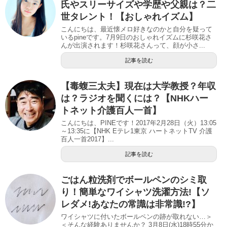
氏やスリーサイズや学歴や父親は？二
世タレント！【おしゃれイズム】
こんにちは、最近懐メロ好きなのかと自分を疑って
いるpineです。7月9日のおしゃれイズムに杉咲花さ
んが出演されます！杉咲花さんって、顔が小さ...
記事を読む
【毒蝮三太夫】現在は大学教授？年収
は？ラジオを聞くには？【NHKハー
トネット介護百人一首】
こんにちは、PINEです！2017年2月28日（火）13:05
～13:35に【NHK Eテレ1東京 ハートネットTV 介護
百人一首2017】...
記事を読む
ごはん粒洗剤でボールペンのシミ取
り！簡単なワイシャツ洗濯方法!【ソ
レダメ!あなたの常識は非常識!?】
ワイシャツに付いたボールペンの跡が取れない…＞
＜そんな経験ありませんか？ 3月8日(水)18時55分か