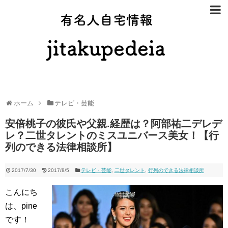
有名人自宅
ホーム
テレビ・芸能
安倍桃子の彼氏や父親.経歴は？阿部祐二デレデ
レ？二世タレントのミスユニバース美女！【行
列のできる法律相談所】
2017/7/30
2017/8/5
テレビ・芸能
,
二世タレント
,
行列のできる法律相談所
こんにち
は、pine
です！