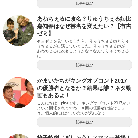
記事を読む
あねちぇるに改名？りゅうちぇる姉比
嘉知春はなぜ芸名を変えたい？【有吉
ゼミ】
有吉ゼミを見ていましたら、りゅうちぇる姉とりゅ
うちぇるが出演していました。りゅうちぇる姉が、
あねちぇるに改名しようかな？なんてりゅうちぇる
に...
記事を読む
かまいたちがキングオブコント2017
の優勝者となるか？結果は誰？ネタ動
画もあるよ！
こんにちは、pineです。 キングオブコント2017がい
よいよ開催されますね！今回の優勝者は誰でしょ
う。個人的にはかまいたちが気になっ...
記事を読む
餃子岐州（ぎしゅう）スマステ登場！