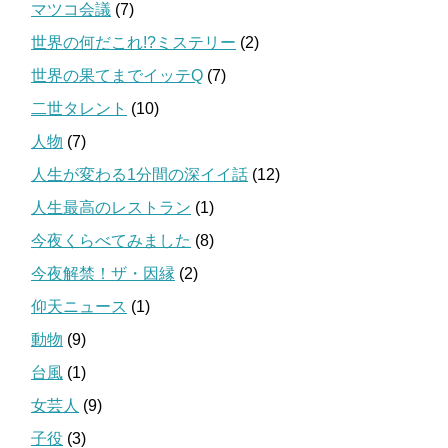
マツコ会議
(7)
世界の何だこれ!?ミステリー
(2)
世界の果てまでイッテQ
(7)
二世タレント
(10)
人物
(7)
人生が変わる1分間の深イイ話
(12)
人生最高のレストラン
(1)
今夜くらべてみました
(8)
今夜解禁！ザ・因縁
(2)
仰天ニュース
(1)
動物
(9)
台風
(1)
女芸人
(9)
子役
(3)