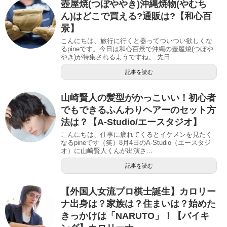
壺屋焼(つぼややき)沖縄焼物(やむち
ん)はどこで買える?通販は?【和心百
景】
こんにちは、旅行に行くと器ってついつい欲しくな
るpineです。今日は和心百景で沖縄の壺屋焼(つぼや
やき)が特集されるようですね。 先日...
記事を読む
山崎賢人の髪型がかっこいい！初心者
でもできるふんわりヘアーのセット方
法は？【A-Studio/エースタジオ】
こんにちは、仕事に疲れてくるとイケメンを見たく
なるpineです（笑）8月4日のA-Studio（エースタジ
オ）に山崎賢人くんが出演さ...
記事を読む
【外国人女流プロ棋士誕生】カロリー
ナ出身は？家族は？住まいは？始めた
きっかけは「NARUTO」！【バイキ