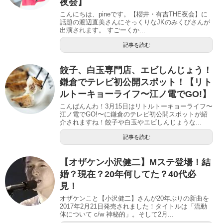
夜会】
こんにちは、pineです。【櫻井・有吉THE夜会】に
話題の渡辺直美さんにそっくりなJKのみくぴさんが
出演されます。 すごーくか...
記事を読む
餃子、白玉専門店、エビしんじょう！
鎌倉でテレビ初公開スポット！【リト
ルトーキョーライフ〜江ノ電でGO!】
こんばんんわ！3月15日はリトルトーキョーライフ〜
江ノ電でGO!〜に鎌倉のテレビ初公開スポットが紹
介されますね！餃子や白玉やエビしんじょうな...
記事を読む
【オザケン小沢健二】Mステ登場！結
婚？現在？20年何してた？40代必
見！
オザケンこと【小沢健二】さんが20年ぶりの新曲を
2017年2月21日発売されました！タイトルは「流動
体について c/w 神秘的」。そして2月...