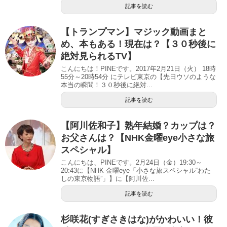
記事を読む
【トランプマン】マジック動画まと
め、本もある！現在は？【３０秒後に
絶対見られるTV】
こんにちは！PINEです。2017年2月21日（火） 18時
55分～20時54分 にテレビ東京の【先日ウソのような
本当の瞬間！３０秒後に絶対...
記事を読む
【阿川佐和子】熟年結婚？カップは？
お父さんは？【NHK金曜eye小さな旅
スペシャル】
こんにちは、PINEです。2月24日（金）19:30～
20:43に【NHK 金曜eye「小さな旅スペシャル“わた
しの東京物語”」】に【阿川佐...
記事を読む
杉咲花(すぎさきはな)がかわいい！彼