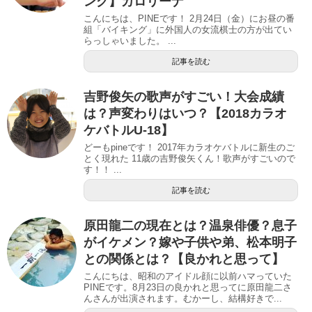
ング】カロリーナ
こんにちは、PINEです！ 2月24日（金）にお昼の番
組「バイキング」に外国人の女流棋士の方が出てい
らっしゃいました。 ...
記事を読む
吉野俊矢の歌声がすごい！大会成績
は？声変わりはいつ？【2018カラオ
ケバトルU-18】
どーもpineです！ 2017年カラオケバトルに新生のご
とく現れた 11歳の吉野俊矢くん！歌声がすごいので
す！！ ...
記事を読む
原田龍二の現在とは？温泉俳優？息子
がイケメン？嫁や子供や弟、松本明子
との関係とは？【良かれと思って】
こんにちは、昭和のアイドル顔に以前ハマっていた
PINEです。8月23日の良かれと思ってに原田龍二さ
んさんが出演されます。むかーし、結構好きで...