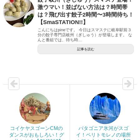
激ウマい！並ばない方法は？時間帯
は？飛び出す餃子2時間〜3時間待ち！
【SmaSTATION!!】
こんにちはpineです。 今日はスマステに岐阜駅前３
分の餃子専門店岐州（ぎしゅう）が登場します。 な
んと番組では、待ち時...
記事を読む
コイケヤスゴーンCMの
パタゴニア氷河がスゴ
ダンスがおもしろい！グ
イ！ペリトモレノの場所