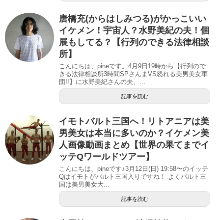
唐橋充(からはしみつる)がかっこいい
イケメン！宇宙人？水野美紀の夫！個
展もしてる？【行列のできる法律相談
所】
こんにちは、pineです。4月9日19時から【行列ので
きる法律相談所3時間SPさんまVS怒れる美男美女軍
団!!】に水野美紀さんの夫、...
記事を読む
イモトバルト三国へ！リトアニアは美
男美女は本当に多いのか？イケメン美
人画像動画まとめ【世界の果てまでイ
ッテQワールドツアー】
こんにちは、pineです♪3月12日(日) 19:58〜のイッテ
Qはイモトがバルト三国入りですね！ よくバルト三
国は美男美女大...
記事を読む