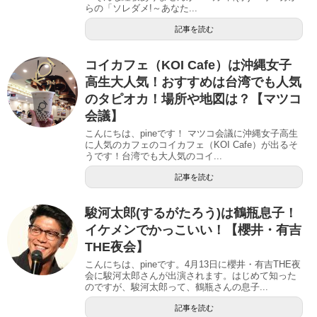
らの「ソレダメ!～あなた...
記事を読む
コイカフェ（KOI Cafe）は沖縄女子
高生大人気！おすすめは台湾でも人気
のタピオカ！場所や地図は？【マツコ
会議】
こんにちは、pineです！ マツコ会議に沖縄女子高生
に人気のカフェのコイカフェ（KOI Cafe）が出るそ
うです！台湾でも大人気のコイ...
記事を読む
駿河太郎(するがたろう)は鶴瓶息子！
イケメンでかっこいい！【櫻井・有吉
THE夜会】
こんにちは、pineです。4月13日に櫻井・有吉THE夜
会に駿河太郎さんが出演されます。はじめて知った
のですが、駿河太郎って、鶴瓶さんの息子...
記事を読む