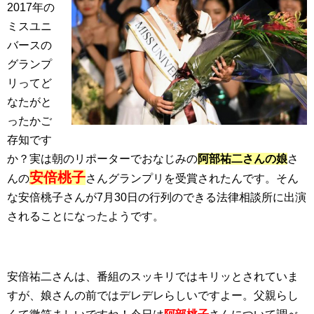
2017年の
ミスユニ
バースの
グランプ
リってど
なたがと
ったかご
存知です
か？実は朝のリポーターでおなじみの
阿部祐二さんの娘
さ
安倍桃子
んの
さんグランプリを受賞されたんです。そん
な安倍桃子さんが7月30日の行列のできる法律相談所に出演
されることになったようです。
安倍祐二さんは、番組のスッキリではキリッとされていま
すが、娘さんの前ではデレデレらしいですよー。父親らし