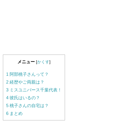
メニュー
[
かくす
]
1
阿部桃子さんって？
2
経歴やご両親は？
3
ミスユニバース千葉代表！
4
彼氏はいるの？
5
桃子さんの自宅は？
6
まとめ