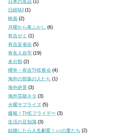
日本の名品
(1)
日経MJ
(1)
映画
(2)
月曜から夜ふかし
(6)
有吉ゼミ
(1)
有吉反省会
(5)
有名人自宅
(19)
未分類
(2)
櫻井・有吉THE夜会
(4)
海外の部族の人たち
(1)
海外絶景
(3)
海外芸能ネタ
(3)
火曜サプライズ
(5)
爆報！THEフライデー
(3)
生活の豆知識
(3)
結婚したら人生劇変！○○の妻たち
(2)