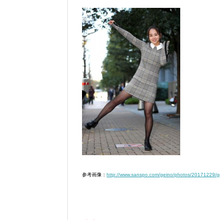
参考画像：
http://www.sanspo.com/geino/photos/20171229