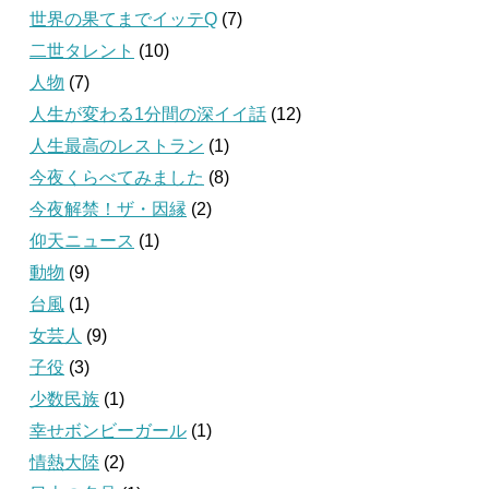
世界の果てまでイッテQ
(7)
二世タレント
(10)
人物
(7)
人生が変わる1分間の深イイ話
(12)
人生最高のレストラン
(1)
今夜くらべてみました
(8)
今夜解禁！ザ・因縁
(2)
仰天ニュース
(1)
動物
(9)
台風
(1)
女芸人
(9)
子役
(3)
少数民族
(1)
幸せボンビーガール
(1)
情熱大陸
(2)