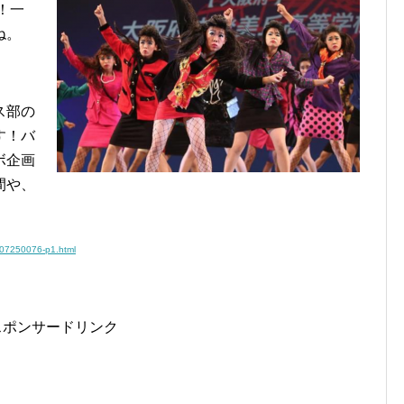
！一
ね。
ス部の
す！バ
ボ企画
間や、
707250076-p1.html
スポンサードリンク